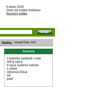
8.srpen 2026
Dnes má svátek Soběslav
Recept k svátku
Saláty
recept číslo: 455
Suroviny
2 krabičky sardinek v oleji
400 g rajčat
4 vejce uvařená natvrdo
1 cibule
citronová šťáva
sůl
pepř