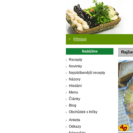
Přihlásit
Nabízíme
Rajča
Recepty
Novinky
Nejoblíbenější recepty
Názory
Hledání
Menu
Články
Blog
Obchůdek s tričky
Anketa
Odkazy