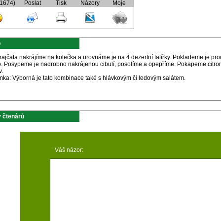
(1674)
Poslat
Tisk
Názory
Moje
p
ajčata nakrájíme na kolečka a urovnáme je na 4 dezertní talířky. Poklademe je pro
o. Posypeme je nadrobno nakrájenou cibulí, posolíme a opepříme. Pokapeme citron
v.
ka: Výborná je tato kombinace také s hlávkovým či ledovým salátem.
 čtenárů
Váš názor: