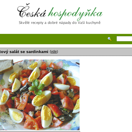
Česká hospodyňka
tový salát se sardinkami
(
vde
)