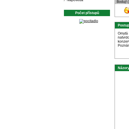
Nápověda
Boduj! 
Počet přístupů
Postu
Omytá r
natvrd
konzer
Poznám
Názory