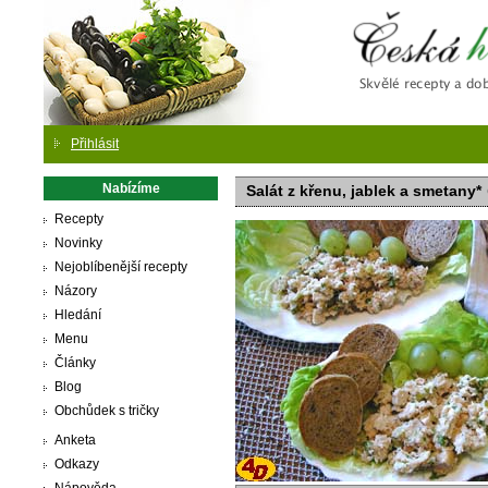
Česká
Přihlásit
Nabízíme
Salát z křenu, jablek a smetany*
Recepty
Novinky
Nejoblíbenější recepty
Názory
Hledání
Menu
Články
Blog
Obchůdek s tričky
Anketa
Odkazy