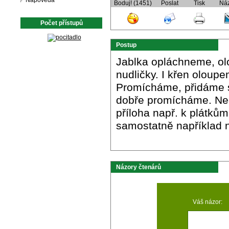
Nápověda
Boduj! (1451)
Poslat
Tisk
Ná
Počet přístupů
Postup
Jablka opláchneme, ol
nudličky. I křen oloup
Promícháme, přidáme sm
dobře promícháme. Nec
příloha např. k plátk
samostatně například n
Názory čtenárů
Váš názor: