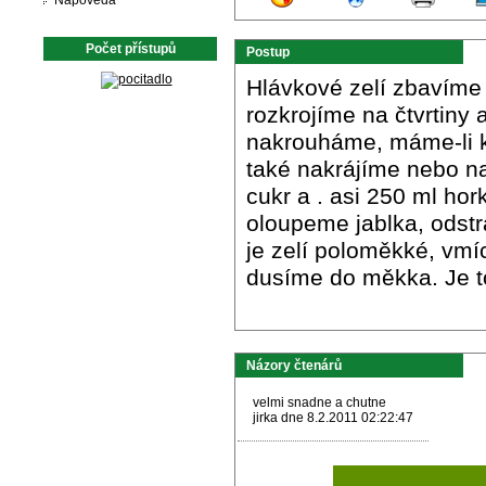
Nápověda
Počet přístupů
Postup
Hlávkové zelí zbavíme 
rozkrojíme na čtvrtiny
nakrouháme, máme-li k 
také nakrájíme nebo na
cukr a . asi 250 ml hor
oloupeme jablka, odstr
je zelí poloměkké, vmí
dusíme do měkka. Je to 
Názory čtenárů
velmi snadne a chutne
jirka dne 8.2.2011 02:22:47