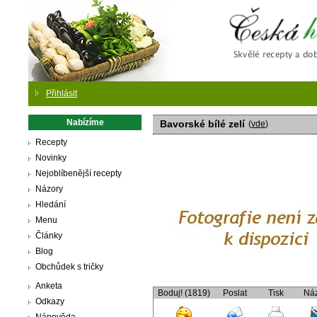
Česká
Přihlásit
Nabízíme
Bavorské bílé zelí
(
vde
)
Recepty
Novinky
Nejoblíbenější recepty
Názory
Hledání
Menu
Články
Blog
Obchůdek s tričky
Anketa
Boduj! (1819)
Poslat
Tisk
Ná
Odkazy