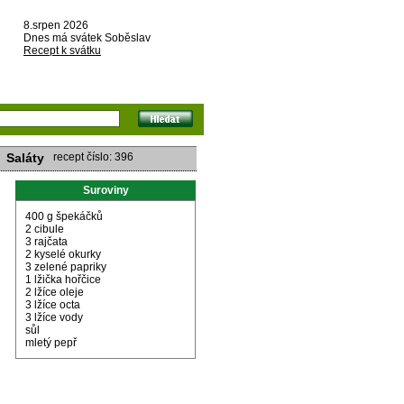
8.srpen 2026
Dnes má svátek Soběslav
Recept k svátku
Saláty
recept číslo: 396
Suroviny
400 g špekáčků
2 cibule
3 rajčata
2 kyselé okurky
3 zelené papriky
1 lžička hořčice
2 lžíce oleje
3 lžíce octa
3 lžíce vody
sůl
mletý pepř