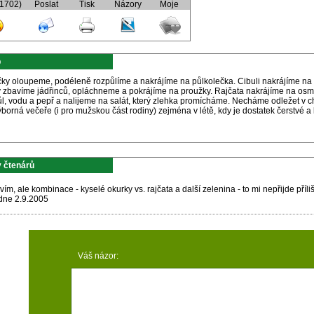
(1702)
Poslat
Tisk
Názory
Moje
p
ky oloupeme, podéleně rozpůlíme a nakrájíme na půlkolečka. Cibuli nakrájíme na 
y zbavíme jádřinců, opláchneme a pokrájíme na proužky. Rajčata nakrájíme na osmi
sůl, vodu a pepř a nalijeme na salát, který zlehka promícháme. Necháme odležet v
ýborná večeře (i pro mužskou část rodiny) zejména v létě, kdy je dostatek čerstvé a
 čtenárů
vím, ale kombinace - kyselé okurky vs. rajčata a další zelenina - to mi nepřijde pří
dne 2.9.2005
Váš názor: