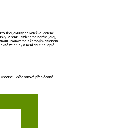
kroužky, okurky na kolečka. Zelené
nky. V hrnku smícháme horčici, olej,
 chladu. Podáváme s čerstvým chlebem.
 levné zeleniny a není chuť na teplé
liš vhodné. Spíše takové přeplácané.