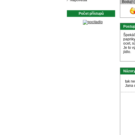
Nápověda
Boduj! 
Počet přístupů
Postu
Špekáč
paprik
ocet, 
Je to v
jídlo.
Názory
tak ne
Jana 