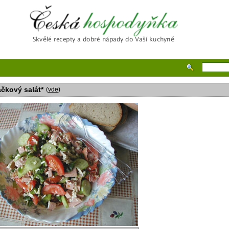
Česká hospodyňka
čkový salát*
(
vde
)