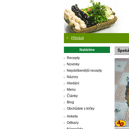
Přihlásit
Nabízíme
Špeká
Recepty
Novinky
Nejoblíbenější recepty
Názory
Hledání
Menu
Články
Blog
Obchůdek s tričky
Anketa
Odkazy