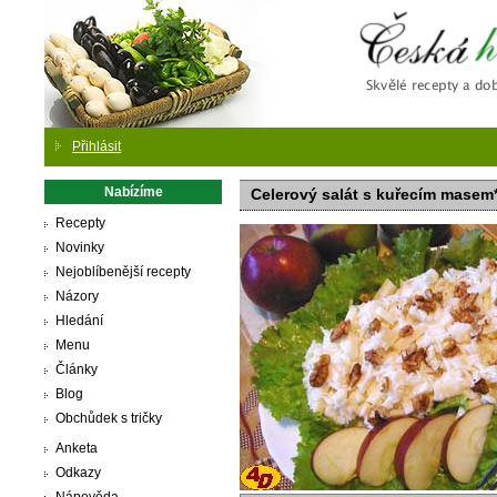
Česká
Přihlásit
Nabízíme
Celerový salát s kuřecím masem
Recepty
Novinky
Nejoblíbenější recepty
Názory
Hledání
Menu
Články
Blog
Obchůdek s tričky
Anketa
Odkazy