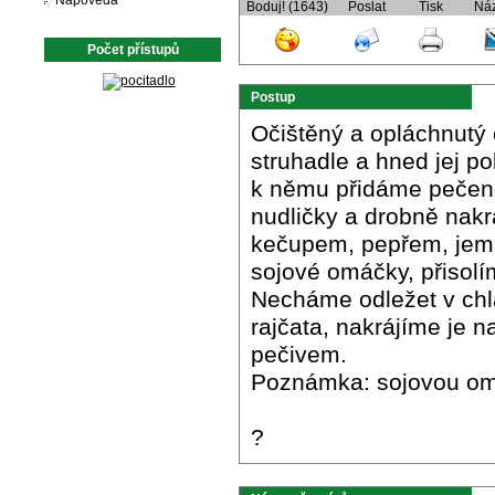
Nápověda
Boduj! (1643)
Poslat
Tisk
Ná
Počet přístupů
Postup
Očištěný a opláchnutý
struhadle a hned jej 
k němu přidáme pečené
nudličky a drobně nakr
kečupem, pepřem, jemn
sojové omáčky, přisol
Necháme odležet v ch
rajčata, nakrájíme je 
pečivem.
Poznámka: sojovou om
?