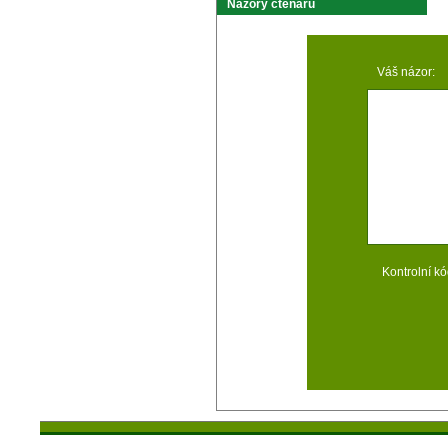
Názory čtenárů
Váš názor:
Kontrolní kó