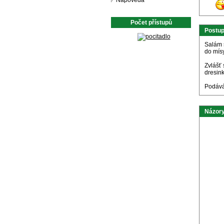
Nápověda
Počet přístupů
Postu
Salám s
do mís
Zvlášť
dresin
Podává
Názory