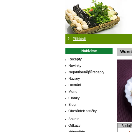
Přihlásit
Nabízíme
Wurst
Recepty
Novinky
Nejoblíbenější recepty
Názory
Hledání
Menu
Články
Blog
Obchůdek s tričky
Anketa
Odkazy
Boduj!