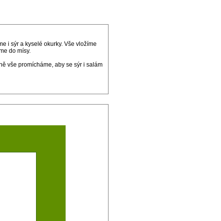
e i sýr a kyselé okurky. Vše vložíme
áme do mísy.
ně vše promícháme, aby se sýr i salám