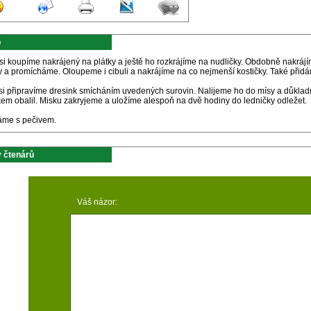
p
i koupíme nakrájený na plátky a ještě ho rozkrájíme na nudličky. Obdobně nakrájím
y a promícháme. Oloupeme i cibuli a nakrájíme na co nejmenší kostičky. Také přid
 si připravíme dresink smícháním uvedených surovin. Nalijeme ho do mísy a důklad
kem obalil. Misku zakryjeme a uložíme alespoň na dvě hodiny do ledničky odležet.
me s pečivem.
 čtenárů
Váš názor: