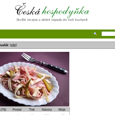
Česká hospodyňka
salát
(
vde
)
 (79)
Poslat
Tisk
Názory
Moje