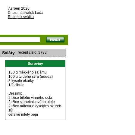
7.srpen 2026
Dnes má svátek Lada
Recept k svátku
Saláty
recept číslo: 3783
Suroviny
150 g měkkého salámu
100 g tvrdého sýra (gouda)
3 kyselé okurky
1/2 cibule
Dresink:
2 lžíce bílého vinného octa
2 lžíce slunečnicového oleje
2 lžíce nálevu z kyselých okurek
sůl
čerstvě mletý pepř