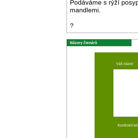
Podáváme s rýží posyp
mandlemi.
?
Názory čtenárů
Váš názor:
Kontrolní kó