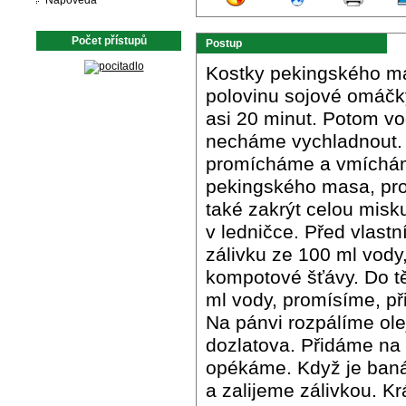
Nápověda
Počet přístupů
Postup
Kostky pekingského mas
polovinu sojové omáčky
asi 20 minut. Potom v
necháme vychladnout. 
promícháme a vmícháme
pekingského masa, pro
také zakrýt celou mis
v ledničce. Před vlas
zálivku ze 100 ml vody
kompotové šťávy. Do t
ml vody, promísíme, p
Na pánvi rozpálíme ol
dozlatova. Přidáme na 
opékáme. Když je baná
a zalijeme zálivkou. 