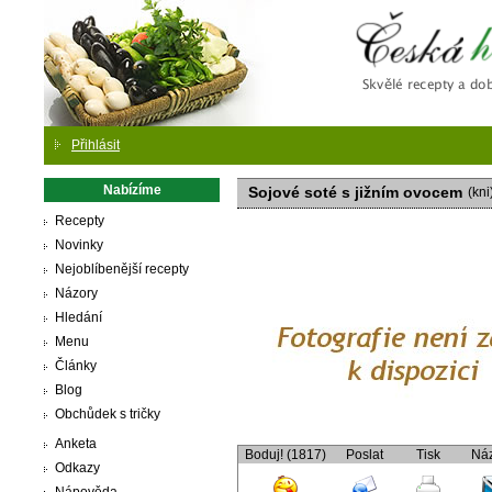
Česká
Přihlásit
Nabízíme
Sojové soté s jižním ovocem
(kni
Recepty
Novinky
Nejoblíbenější recepty
Názory
Hledání
Menu
Články
Blog
Obchůdek s tričky
Anketa
Boduj! (1817)
Poslat
Tisk
Ná
Odkazy