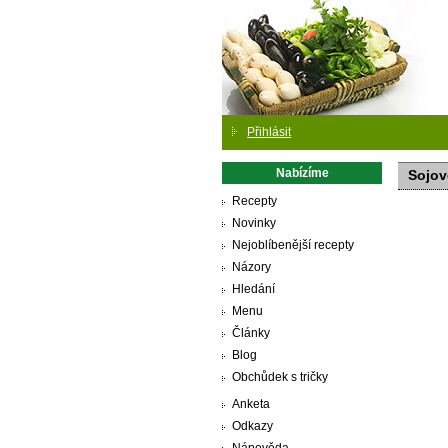
Přihlásit
Nabízíme
Sojov
Recepty
Novinky
Nejoblíbenější recepty
Názory
Hledání
Menu
Články
Blog
Obchůdek s tričky
Anketa
Odkazy