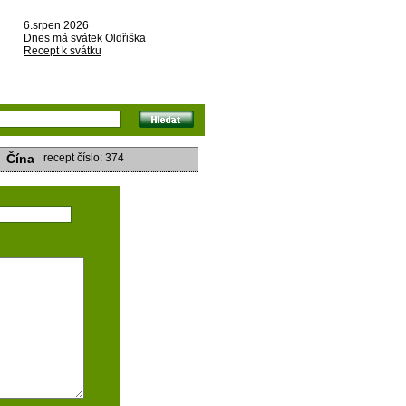
6.srpen 2026
Dnes má svátek Oldřiška
Recept k svátku
Čína
recept číslo: 374