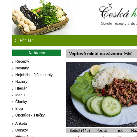
Česká
Přihlásit
Nabízíme
Vepřové mleté na zázvoru
(
vde
)
Recepty
Novinky
Nejoblíbenější recepty
Názory
Hledání
Menu
Články
Blog
Obchůdek s tričky
Anketa
Odkazy
Boduj! (445)
Poslat
Tisk
Ná