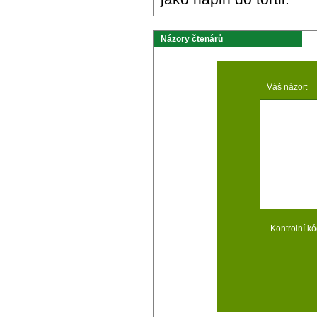
Názory čtenárů
Váš názor:
Kontrolní kó