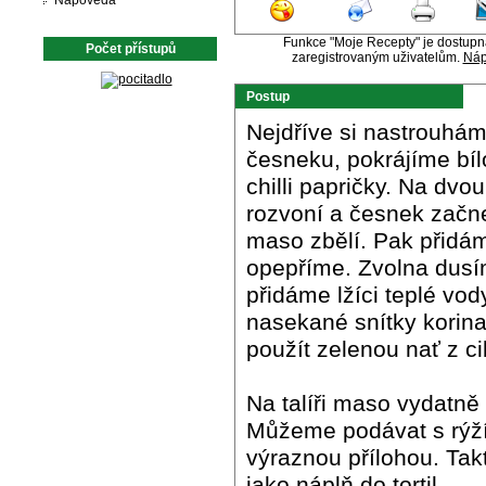
Nápověda
Funkce "Moje Recepty" je dostup
Počet přístupů
zaregistrovaným uživatelům.
Náp
Postup
Nejdříve si nastrouhám
česneku, pokrájíme bíl
chilli papričky. Na dvo
rozvoní a česnek začn
maso zbělí. Pak přidá
opepříme. Zvolna dusím
přidáme lžíci teplé vo
nasekané snítky korin
použít zelenou nať z ci
Na talíři maso vydatn
Můžeme podávat s rýží,
výraznou přílohou. Tak
jako náplň do tortil.