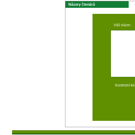
Názory čtenárů
Váš názor:
Kontrolní kó