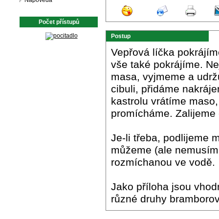
Nápověda
Počet přístupů
Postup
Vepřová líčka pokrájím
vše také pokrájíme. Ne
masa, vyjmeme a udržu
cibuli, přidáme nakráj
kastrolu vrátíme maso,
promícháme. Zalijeme 
Je-li třeba, podlijeme
můžeme (ale nemusíme)
rozmíchanou ve vodě.
Jako příloha jsou vho
různé druhy bramborový