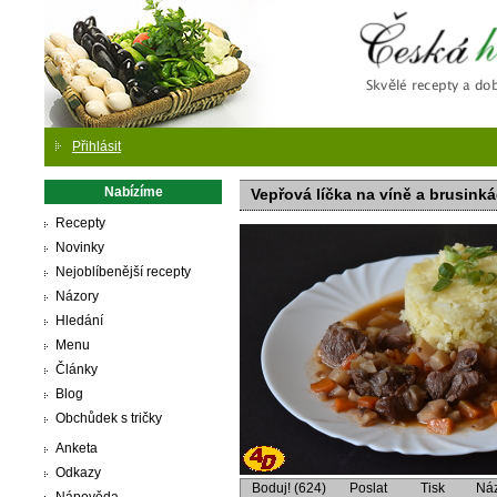
Česká
Přihlásit
Nabízíme
Vepřová líčka na víně a brusink
Recepty
Novinky
Nejoblíbenější recepty
Názory
Hledání
Menu
Články
Blog
Obchůdek s tričky
Anketa
Odkazy
Boduj! (624)
Poslat
Tisk
Ná