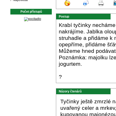
Nápověda
Počet přístupů
Postup
Krabí tyčinky necháme
nakrájíme. Jablka olo
struhadle a přidáme k
opepříme, přidáme šťá
Můžeme hned podávat 
Poznámka: majolku lze
jogurtem.
?
Názory čtenárů
Tyčinky ještě zmrzlé n
uvařený celer a mrkev,
kupovanou majonézou. 