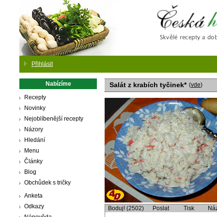
Česká
Přihlásit
Nabízíme
Salát z krabích tyčinek*
(
vde
)
Recepty
Novinky
Nejoblíbenější recepty
Názory
Hledání
Menu
Články
Blog
Obchůdek s tričky
Anketa
Odkazy
Boduj! (2502)
Poslat
Tisk
Ná