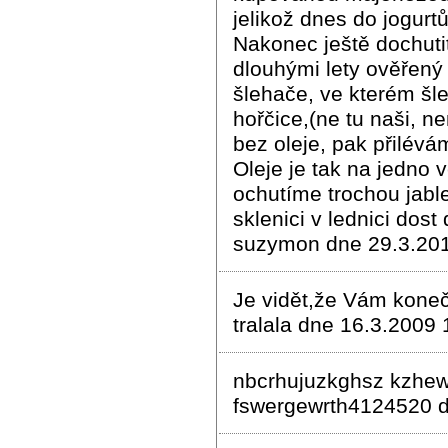
jelikož dnes do jogur
Nakonec ještě dochuti
dlouhými lety ověřený 
šlehače, ve kterém šl
hořčice,(ne tu naši, n
bez oleje, pak přilévá
Oleje je tak na jedno 
ochutíme trochou jabl
sklenici v lednici dost
suzymon dne 29.3.201
Je vidět,že Vám koneč
tralala dne 16.3.2009 
nbcrhujuzkghsz kzhew
fswergewrth4124520 d