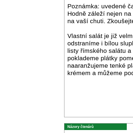
Poznámka: uvedené čas
Hodně záleží nejen na 
na vaší chuti. Zkoušejt
Vlastní salát je již v
odstraníme i bílou slu
listy římského salátu a
poklademe plátky pome
naaranžujeme tenké p
krémem a můžeme pod
Názory čtenárů