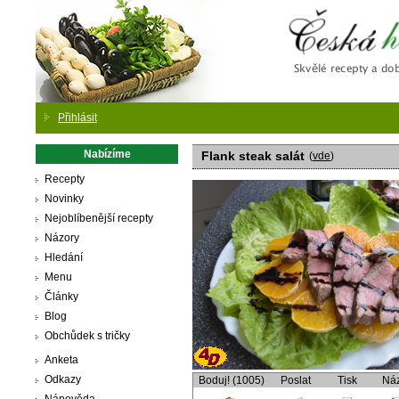
Česká
Přihlásit
Nabízíme
Flank steak salát
(
vde
)
Recepty
Novinky
Nejoblíbenější recepty
Názory
Hledání
Menu
Články
Blog
Obchůdek s tričky
Anketa
Odkazy
Boduj! (1005)
Poslat
Tisk
Ná