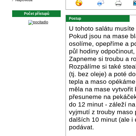
Nápověda
Počet přístupů
Postup
U tohoto salátu musíte
Pokud jsou na mase bl
osolíme, opepříme a p
půl hodiny odpočinout,
Zapneme si troubu a roz
Rozpálíme si také ste
(tj. bez oleje) a poté 
tepla a maso opékáme p
měla na mase vytvořit
přesuneme na pekáček
do 12 minut - záleží 
vyjmutí z trouby maso 
dalších 10 minut (ale i
podávat.