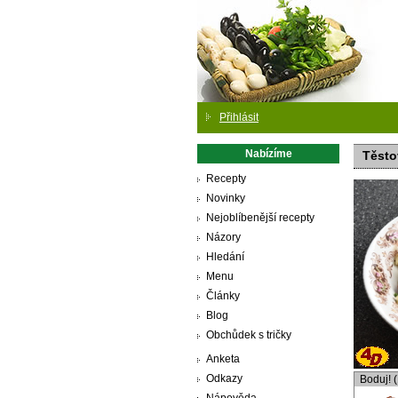
Přihlásit
Nabízíme
Těsto
Recepty
Novinky
Nejoblíbenější recepty
Názory
Hledání
Menu
Články
Blog
Obchůdek s tričky
Anketa
Odkazy
Boduj! 