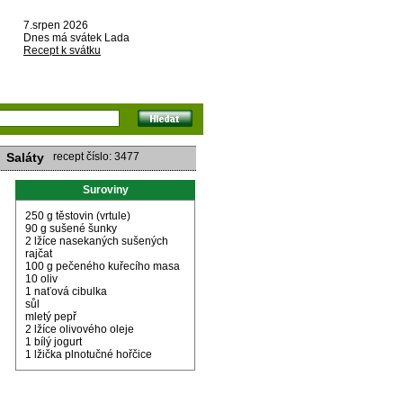
7.srpen 2026
Dnes má svátek Lada
Recept k svátku
Saláty
recept číslo: 3477
Suroviny
250 g těstovin (vrtule)
90 g sušené šunky
2 lžíce nasekaných sušených
rajčat
100 g pečeného kuřecího masa
10 oliv
1 naťová cibulka
sůl
mletý pepř
2 lžíce olivového oleje
1 bílý jogurt
1 lžička plnotučné hořčice