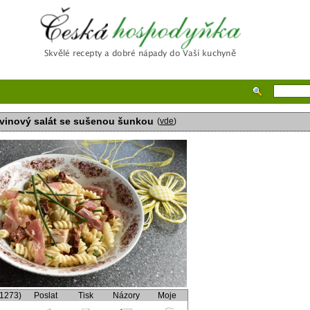
Česká hospodyňka
vinový salát se sušenou šunkou
(
vde
)
(1273)
Poslat
Tisk
Názory
Moje