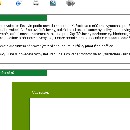
p
e uvařením těstovin podle návodu na obalu. Kuřecí maso můžeme vynechat, použil
zího vaření. Než se uvaří těstoviny, pokrájíme si ostatní suroviny - olivy na polovin
jemně, kuřecí maso a sušenou šunku na proužky. Těstoviny necháme vychladnout, p
me, osolíme a přidáme olivový olej. Lehce promícháme a necháme v chladnu odlež
me s dresinkem připraveným z bílého jogurtu a lžičky plnotučné hořčice.
y: Jistě si dovedete vymyslet i řadu dalších variant tohoto salátu, základem však 
.
 čtenárů
Váš názor: