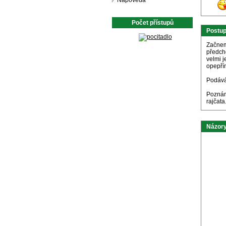
Nápověda
Počet přístupů
Postu
Začnem
předcho
velmi 
opepří
Podává
Poznámk
rajčata
Názory