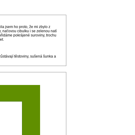
a jsem ho proto, že mi zbylo z
y, naťovou cibulku i se zelenou natí
řidáme pokrájené suroviny, trochu
et.
zůstávají těstoviny, sušená šunka a