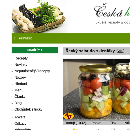
Česká
Přihlásit
Nabízíme
Řecký salát do skleničky
(
vde
)
Recepty
Novinky
Nejoblíbenější recepty
Názory
Hledání
Menu
Články
Blog
Obchůdek s tričky
Anketa
Boduj! (1032)
Poslat
Tisk
Ná
Odkazy