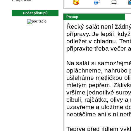
Nápověda
Počet přístupů
Postup
Řecký salát není žádný
přípravy. Je lepší, kdy
odležet v chladnu. Ten
připravíte třeba večer
Na salát si samozřejmě
opláchneme, nahrubo p
ušleháme metličkou oli
mletým pepřem. Zálivku
vršíme jednotlivé suro
cibuli, rajčátka, olivy
uzavřeme a uložíme do 
neotáčíme ani s ní net
Teprve před jídlem vy