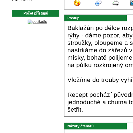
Nápověda
Počet přístupů
Postup
Baklažán po délce roz
rýhy - dáme pozor, ab
stroužky, oloupeme a st
nastrkáme do zářezů v
misky, bohatě polijem
na půlku rozkrojený om
Vložíme do trouby vyhř
Recept pochází původně
jednoduché a chutná t
šetřit.
Názory čtenárů