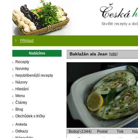
Česká
Přihlásit
Nabízíme
Baklažán ala Jean
(
vde
)
Recepty
Novinky
Nejoblíbenější recepty
Názory
Hledání
Menu
Články
Blog
Obchůdek s tričky
Anketa
Odkazy
Boduj! (1344)
Poslat
Tisk
Ná