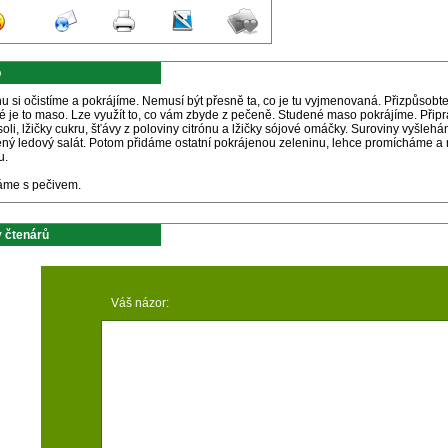
p
u si očistíme a pokrájíme. Nemusí být přesně ta, co je tu vyjmenovaná. Přizpůsobte
é je to maso. Lze využít to, co vám zbyde z pečeně. Studené maso pokrájíme. Připr
soli, lžičky cukru, šťávy z poloviny citrónu a lžičky sójové omáčky. Suroviny vyšle
ený ledový salát. Potom přidáme ostatní pokrájenou zeleninu, lehce promícháme a
u.
me s pečivem.
 čtenárů
Váš názor: