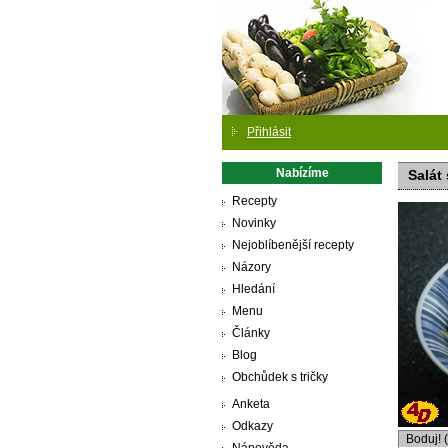
Přihlásit
Nabízíme
Salát
Recepty
Novinky
Nejoblíbenější recepty
Názory
Hledání
Menu
Články
Blog
Obchůdek s tričky
Anketa
Odkazy
Boduj! 