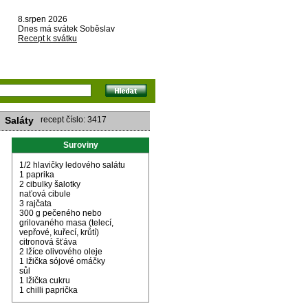
8.srpen 2026
Dnes má svátek Soběslav
Recept k svátku
Saláty
recept číslo: 3417
Suroviny
1/2 hlavičky ledového salátu
1 paprika
2 cibulky šalotky
naťová cibule
3 rajčata
300 g pečeného nebo
grilovaného masa (telecí,
vepřové, kuřecí, krůtí)
citronová šťáva
2 lžíce olivového oleje
1 lžička sójové omáčky
sůl
1 lžička cukru
1 chilli paprička