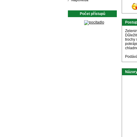
Nápověda
Počet přístupů
Postu
Zelenin
Důležit
trochy 
pokráj
chladn
Podává
Názory