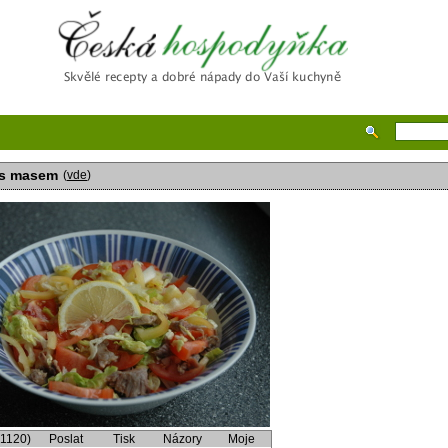
Česká hospodyňka
 s masem
(
vde
)
(1120)
Poslat
Tisk
Názory
Moje