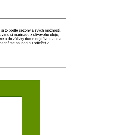
 si to podle sezóny a svých možností.
avíme si marinádu z olivového oleje,
háme a do zálivky dáme nejdříve maso a
 necháme asi hodinu odležet v