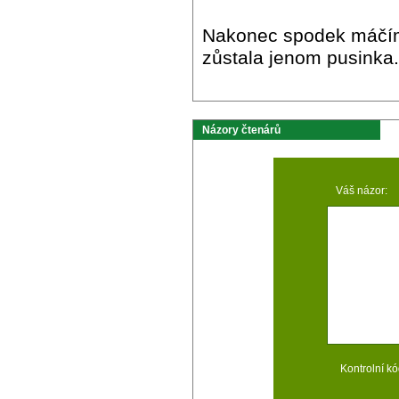
Nakonec spodek máčíme
zůstala jenom pusinka.
Názory čtenárů
Váš názor:
Kontrolní kó