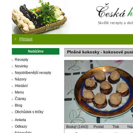
Česká
Přihlásit
Nabízíme
Plněné kokosky - kokosové pus
Recepty
Novinky
Nejoblíbenější recepty
Názory
Hledání
Menu
Články
Blog
Obchůdek s tričky
Anketa
Odkazy
Boduj! (1443)
Poslat
Tisk
Ná