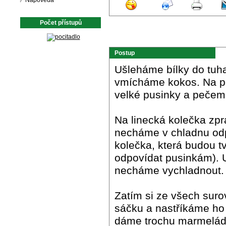
Nápověda
Počet přístupů
Postup
Ušleháme bílky do tuh
vmícháme kokos. Na pe
velké pusinky a pečeme
Na linecká kolečka zpr
necháme v chladnu odp
kolečka, která budou tv
odpovídat pusinkám). U
necháme vychladnout.
Zatím si ze všech sur
sáčku a nastříkáme ho
dáme trochu marmelády