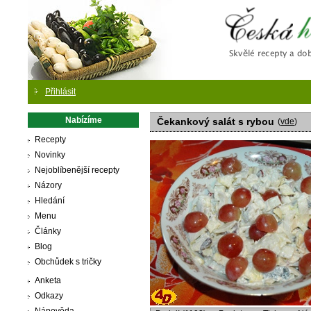
Česká
Přihlásit
Nabízíme
Čekankový salát s rybou
(
vde
)
Recepty
Novinky
Nejoblíbenější recepty
Názory
Hledání
Menu
Články
Blog
Obchůdek s tričky
Anketa
Odkazy