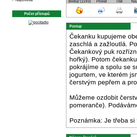
Nápověda
Boduj! (1193)
Poslat
Tisk
Ná
Počet přístupů
Postup
Čekanku kupujeme obezř
zaschlá a zažloutlá. Po
Čekankový puk rozřízne
hořký). Potom čekanku
pokrájíme a spolu se 
jogurtem, ve kterém js
čerstvým pepřem a pr
Můžeme ozdobit čerst
pomeranče). Podáváme
Poznámka: Je třeba si