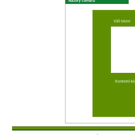
Názory čtenárů
Váš názor:
Kontrolní kó