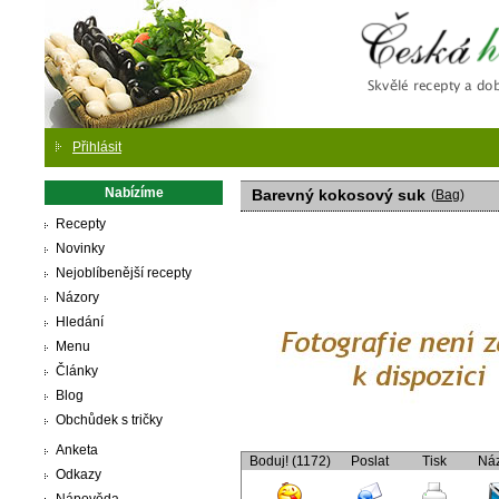
Česká
Přihlásit
Nabízíme
Barevný kokosový suk
(
Bag
)
Recepty
Novinky
Nejoblíbenější recepty
Názory
Hledání
Menu
Články
Blog
Obchůdek s tričky
Anketa
Boduj! (1172)
Poslat
Tisk
Ná
Odkazy