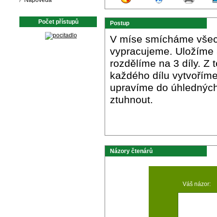
Nápověda
Počet přístupů
Postup
V míse smícháme všec
vypracujeme. Uložíme 
rozdělíme na 3 díly. Z
každého dílu vytvoříme
upravíme do úhledných
ztuhnout.
Názory čtenárů
Váš názor: