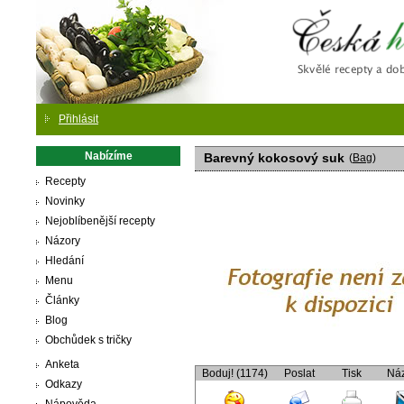
Česká
Přihlásit
Nabízíme
Barevný kokosový suk
(
Bag
)
Recepty
Novinky
Nejoblíbenější recepty
Názory
Hledání
Menu
Články
Blog
Obchůdek s tričky
Anketa
Boduj! (1174)
Poslat
Tisk
Ná
Odkazy