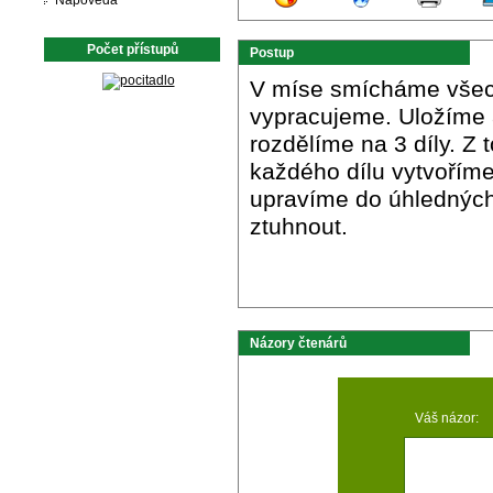
Nápověda
Počet přístupů
Postup
V míse smícháme všec
vypracujeme. Uložíme 
rozdělíme na 3 díly. Z
každého dílu vytvoříme
upravíme do úhledných
ztuhnout.
Názory čtenárů
Váš názor: