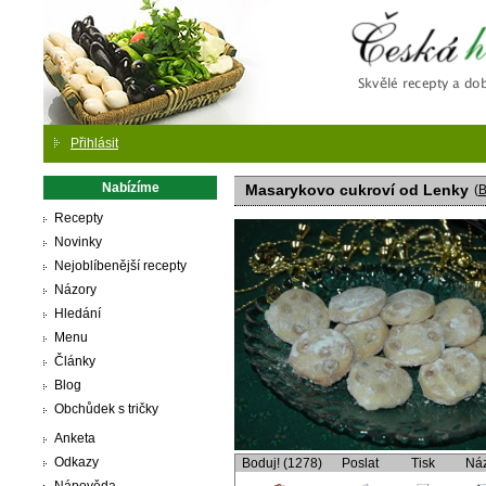
Česká
Přihlásit
Nabízíme
Masarykovo cukroví od Lenky
(
Recepty
Novinky
Nejoblíbenější recepty
Názory
Hledání
Menu
Články
Blog
Obchůdek s tričky
Anketa
Odkazy
Boduj! (1278)
Poslat
Tisk
Ná