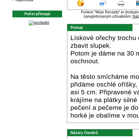
Nápověda
Funkce "Moje Recepty" je dostup
Počet přístupů
zaregistrovaným uživatelům.
Náp
Postup
Lískové ořechy trochu
zbavit slupek.
Potom je dáme na 30 
oschnout.
Na těsto smícháme mouk
přidáme oschlé oříšky,
asi 5 cm. Připravené v
krájíme na plátky silné
pečení a pečeme je do 
horké je obalíme v mo
Názory čtenárů