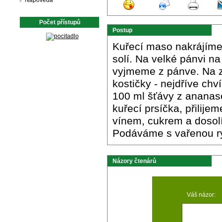
Nápověda
Počet přístupů
Postup
Kuřecí maso nakrájíme
solí. Na velké pánvi n
vyjmeme z pánve. Na 
kostičky - nejdříve ch
100 ml šťávy z ananas
kuřecí prsíčka, přilij
vínem, cukrem a dosol
Podáváme s vařenou r
Názory čtenárů
Váš názor: