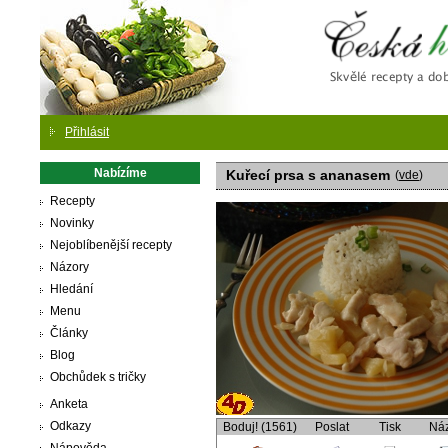
Česká
Přihlásit
Nabízíme
Kuřecí prsa s ananasem
(
vde
)
Recepty
Novinky
Nejoblíbenější recepty
Názory
Hledání
Menu
Články
Blog
Obchůdek s tričky
Anketa
Odkazy
Boduj! (1561)
Poslat
Tisk
Ná