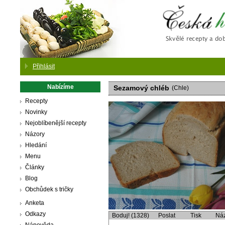
Česká
Přihlásit
Nabízíme
Sezamový chléb
(Chle)
Recepty
Novinky
Nejoblíbenější recepty
Názory
Hledání
Menu
Články
Blog
Obchůdek s tričky
Anketa
Odkazy
Boduj! (1328)
Poslat
Tisk
Ná