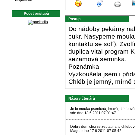
Nápověda
Počet přístupů
Postup
Do nádoby pekárny nali
cukr. Nasypeme mouku a
kontaktu se solí). Zvo
duplica vital program 
sezamová semínka.
Poznámka:
Vyzkoušela jsem i přid
Chléb je jemný, mírně 
Názory čtenárů
Je to mouka pšeničná, tmavá, chlebová
vde dne 18.6.2011 07:01:47
Dobrý den. chci se zeptat na tu chlebov
Magda dne 17.6.2011 07:05:42