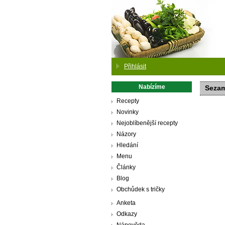
Přihlásit
Nabízíme
Sezam
Recepty
Novinky
Nejoblíbenější recepty
Názory
Hledání
Menu
Články
Blog
Obchůdek s tričky
Anketa
Odkazy