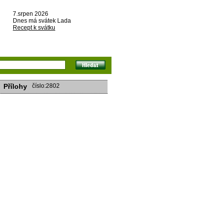
7.srpen 2026
Dnes má svátek Lada
Recept k svátku
Přílohy
číslo:2802