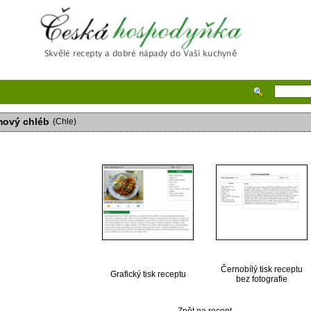
Česká hospodyňka
ový chléb
(Chle)
Černobílý tisk receptu
Grafický tisk receptu
bez fotografie