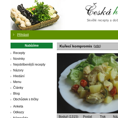
Česká
Přihlásit
Nabízíme
Kuřecí kompromis
(
vde
)
Recepty
Novinky
Nejoblíbenější recepty
Názory
Hledání
Menu
Články
Blog
Obchůdek s tričky
Anketa
Odkazy
Boduj! (1315)
Poslat
Tisk
Ná