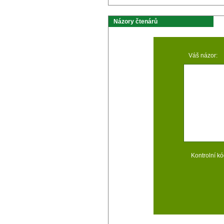
Názory čtenárů
Váš názor:
Kontrolní kó