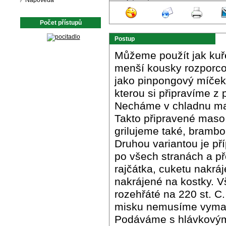
Nápověda
Počet přístupů
Postup
Můžeme použít jak kuře
menší kousky rozporco
jako pinpongový míček
kterou si připravíme z 
Necháme v chladnu mar
Takto připravené maso
grilujeme také, bramb
Druhou variantou je př
po všech stranách a p
rajčátka, cuketu nakrá
nakrájené na kostky. 
rozehřáté na 220 st. C
misku nemusíme vymaz
Podáváme s hlávkovým