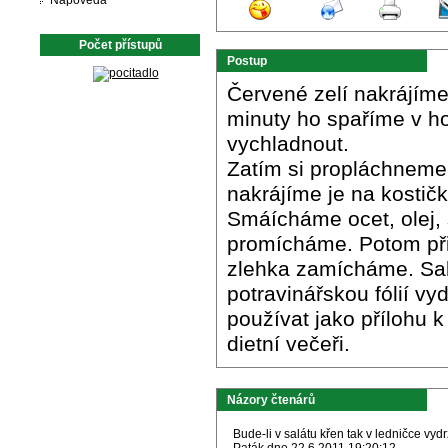
Nápověda
Počet přístupů
Postup
Červené zelí nakrájím
minuty ho spaříme v h
vychladnout.
Zatím si propláchneme 
nakrájíme je na kostičk
Smáícháme ocet, olej, s
promícháme. Potom při
zlehka zamícháme. Salá
potravinářskou fólií v
používat jako přílohu k 
dietní večeři.
Názory čtenárů
Bude-li v salátu křen tak v ledničce vydr