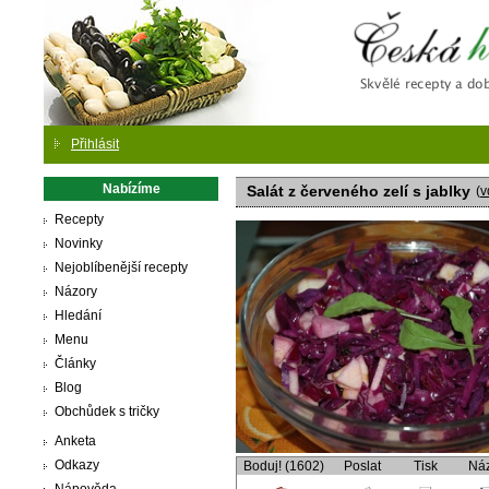
Česká
Přihlásit
Nabízíme
Salát z červeného zelí s jablky
(
v
Recepty
Novinky
Nejoblíbenější recepty
Názory
Hledání
Menu
Články
Blog
Obchůdek s tričky
Anketa
Odkazy
Boduj! (1602)
Poslat
Tisk
Ná