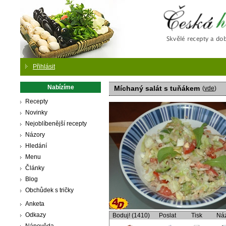
Česká
Přihlásit
Nabízíme
Míchaný salát s tuňákem
(
vde
)
Recepty
Novinky
Nejoblíbenější recepty
Názory
Hledání
Menu
Články
Blog
Obchůdek s tričky
Anketa
Odkazy
Boduj! (1410)
Poslat
Tisk
Ná