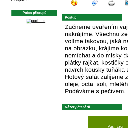
Nápověda
Počet přístupů
Postup
Začneme uvařením vaje
nakrájíme. Všechnu zel
volíme takovou, jaká 
na obrázku, krájíme ko
nemíchat a do misky dá
plátky rajčat, kostičky
navrch kousky tuňáka a
Hotový salát zalijeme 
oleje, octa, soli, mlet
Podáváme s pečivem.
Názory čtenárů
Váš názor: