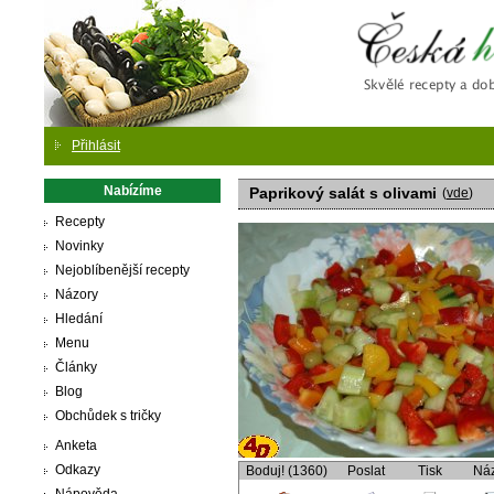
Česká
Přihlásit
Nabízíme
Paprikový salát s olivami
(
vde
)
Recepty
Novinky
Nejoblíbenější recepty
Názory
Hledání
Menu
Články
Blog
Obchůdek s tričky
Anketa
Odkazy
Boduj! (1360)
Poslat
Tisk
Ná