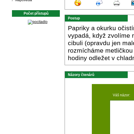
Nápověda
Počet přístupů
Postup
Papriky a okurku očist
vypadá, když zvolíme 
cibuli (opravdu jen malo
rozmícháme metličkou 
hodiny odležet v chlad
Názory čtenárů
Váš názor: