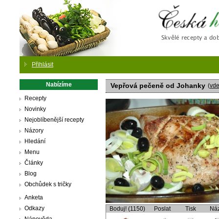
Česká
Přihlásit
Nabízíme
Vepřová pečeně od Johanky
(
vd
Recepty
Novinky
Nejoblíbenější recepty
Názory
Hledání
Menu
Články
Blog
Obchůdek s tričky
Anketa
Odkazy
Boduj! (1150)
Poslat
Tisk
Ná