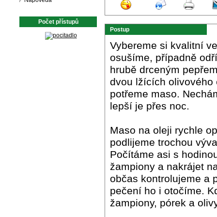
Nápověda
Počet přístupů
Postup
Vybereme si kvalitní 
osušíme, případně odř
hrubě drceným pepřem
dvou lžících olivového 
potřeme maso. Nechám
lepší je přes noc.
Maso na oleji rychle 
podlijeme trochou výva
Počítáme asi s hodinou
žampiony a nakrájet na 
občas kontrolujeme a
pečení ho i otočíme. 
žampiony, pórek a oliv