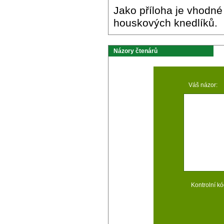
Jako příloha je vhodné 
houskových knedlíků.
Názory čtenárů
Váš názor:
Kontrolní kó