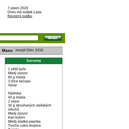
7.srpen 2026
Dnes má svátek Lada
Recept k svátku
Maso
recept číslo: 2416
Suroviny
1 větší kuře
Mletý zázvor
80 g másla
3 lžíce kečupu
Vývar
Nádivka:
40 g másla
2 vejce
30 g strouhaných vlašských
ořechů
Mletý zázvor
Kari koření
Mletá sladká paprika
Trochu cukru krupice