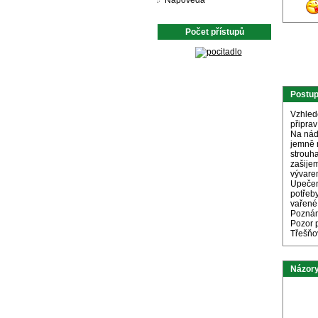
Nápověda
Počet přístupů
Postu
Vzhlede
připrav
Na nád
jemně 
strouha
zašije
vývare
Upečen
potřeb
vařené
Pozná
Pozor 
Třešňo
Názory