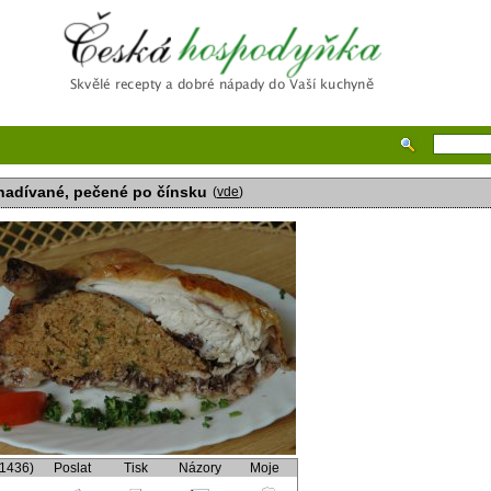
Česká hospodyňka
nadívané, pečené po čínsku
(
vde
)
(1436)
Poslat
Tisk
Názory
Moje