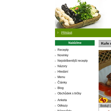
Přihlásit
Nabízíme
Kuře 
Recepty
Novinky
Nejoblíbenější recepty
Názory
Hledání
Menu
Články
Blog
Obchůdek s tričky
Anketa
Odkazy
Boduj! 