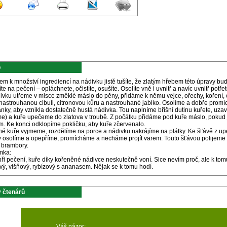
p
m k množství ingrediencí na nádivku jistě tušíte, že zlatým hřebem této úpravy b
íte na pečení – opláchnete, očistíte, osušíte. Osolíte vně i uvnitř a navíc uvnitř pot
ivku utřeme v misce změklé máslo do pěny, přidáme k němu vejce, ořechy, koření,
nastrouhanou cibuli, citronovou kůru a nastrouhané jablko. Osolíme a dobře promí
nky, aby vznikla dostatečně hustá nádivka. Tou naplníme břišní dutinu kuřete, uza
me) a kuře upečeme do zlatova v troubě. Z počátku přidáme pod kuře máslo, pokud
m. Ke konci odklopíme pokličku, aby kuře zčervenalo.
é kuře vyjmeme, rozdělíme na porce a nádivku nakrájíme na plátky. Ke šťávě z u
y osolíme a opepříme, promícháme a necháme projít varem. Touto šťávou polijeme 
 brambory.
mka:
při pečení, kuře díky kořeněné nádivce neskutečně voní. Sice nevím proč, ale k to
vý, višňový, rybízový s ananasem. Nějak se k tomu hodí.
 čtenárů
Váš názor: