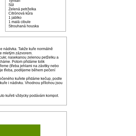
Tymián
Sůl
Zelená petrželka
Citrónová kůra
1 jablko
1 malá cibule
Strouhaná houska
ude nádivka. Takže kuře normálně
řete mletým zázvorem.
 cukr, nasekanou zelenou petželku a
cháme. Potom přidáme tolik
vřeme (třeba jehlami na závitky nebo
 je třeba, podlijeme během pečení
pečeného kuřete přidáme kečup, podle
kuře i nádivku. Vhodnou přílohou jsou
muto kuřeti vždycky podávám kompot.