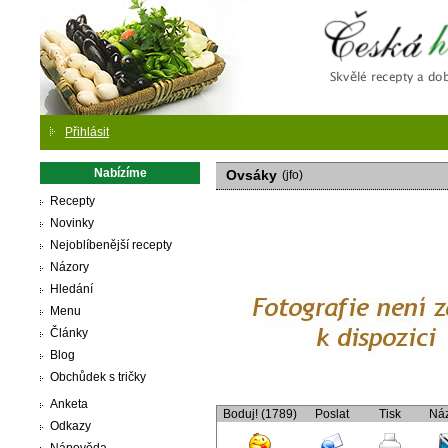
Česká
Přihlásit
Nabízíme
Ovsáky
(jfo)
Recepty
Novinky
Nejoblíbenější recepty
Názory
Hledání
Menu
Články
Blog
Obchůdek s tričky
Anketa
Boduj! (1789)
Poslat
Tisk
Ná
Odkazy