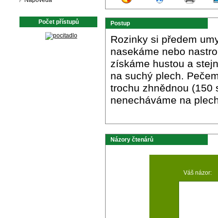
Nápověda
Počet přístupů
Postup
Rozinky si předem um
nasekáme nebo nastro
získáme hustou a stejn
na suchý plech. Pečeme
trochu zhnědnou (150 s
nenecháváme na plechu
Názory čtenárů
Váš názor: