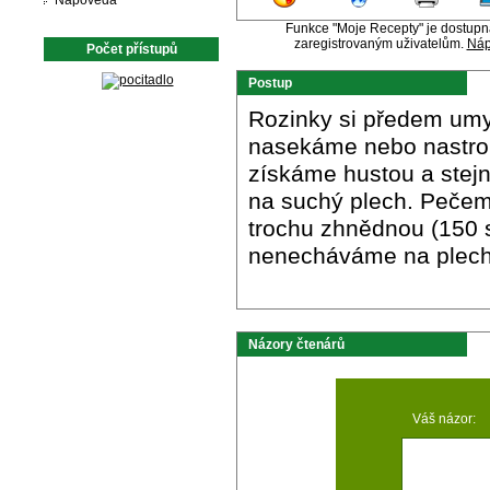
Nápověda
Funkce "Moje Recepty" je dostup
zaregistrovaným uživatelům.
Náp
Počet přístupů
Postup
Rozinky si předem um
nasekáme nebo nastro
získáme hustou a stejn
na suchý plech. Pečeme
trochu zhnědnou (150 s
nenecháváme na plechu
Názory čtenárů
Váš názor: