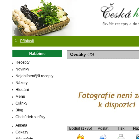
Česká
Přihlásit
Nabízíme
Ovsáky
(jfo)
Recepty
Novinky
Nejoblíbenější recepty
Názory
Hledání
Menu
Články
Blog
Obchůdek s tričky
Anketa
Boduj! (1785)
Poslat
Tisk
Ná
Odkazy