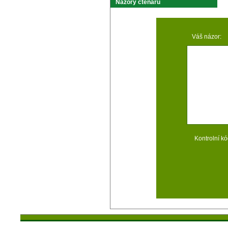
Názory čtenárů
Váš názor:
Kontrolní kó