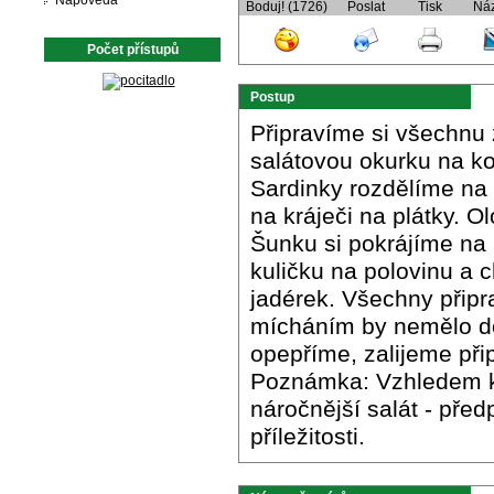
Nápověda
Boduj! (1726)
Poslat
Tisk
Ná
Počet přístupů
Postup
Připravíme si všechnu z
salátovou okurku na ko
Sardinky rozdělíme na 
na kráječi na plátky. 
Šunku si pokrájíme na
kuličku na polovinu a c
jadérek. Všechny přip
mícháním by nemělo do
opepříme, zalijeme př
Poznámka: Vzhledem k 
náročnější salát - pře
příležitosti.