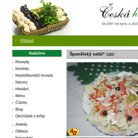
Česká
Přihlásit
Nabízíme
Španělský salát*
(
vde
)
Recepty
Novinky
Nejoblíbenější recepty
Názory
Hledání
Menu
Články
Blog
Obchůdek s tričky
Anketa
Odkazy