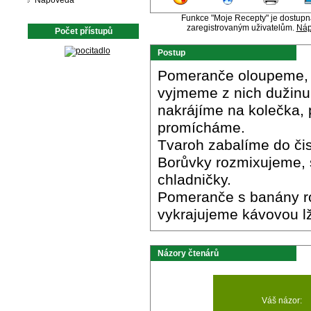
Nápověda
Funkce "Moje Recepty" je dostup
zaregistrovaným uživatelům.
Náp
Počet přístupů
Postup
Pomeranče oloupeme, r
vyjmeme z nich dužinu
nakrájíme na kolečka,
promícháme.
Tvaroh zabalíme do či
Borůvky rozmixujeme,
chladničky.
Pomeranče s banány ro
vykrajujeme kávovou lž
Názory čtenárů
Váš názor: