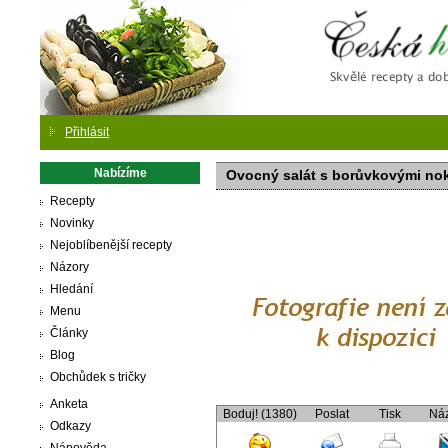
Česká
Přihlásit
Nabízíme
Ovocný salát s borůvkovými no
Recepty
Novinky
Nejoblíbenější recepty
Názory
Hledání
Menu
Články
Blog
Obchůdek s tričky
Anketa
Boduj! (1380)
Poslat
Tisk
Ná
Odkazy