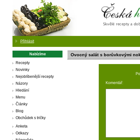
Česká
Přihlásit
Nabízíme
Ovocný salát s borůvkovými no
Recepty
Novinky
Po
Nejoblíbenější recepty
Komentář:
Názory
Hledání
Menu
Články
Blog
Obchůdek s tričky
Anketa
Odkazy