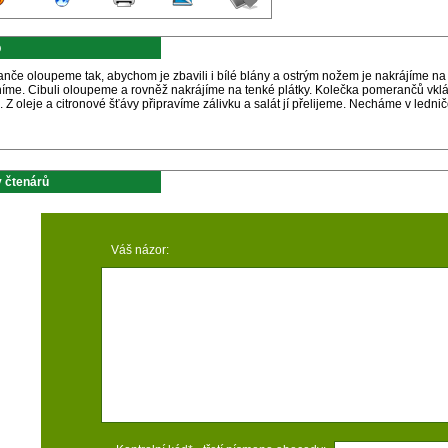
p
nče oloupeme tak, abychom je zbavili i bílé blány a ostrým nožem je nakrájíme na
níme. Cibuli oloupeme a rovněž nakrájíme na tenké plátky. Kolečka pomerančů vkl
. Z oleje a citronové šťávy připravíme zálivku a salát jí přelijeme. Necháme v ledn
 čtenárů
Váš názor: