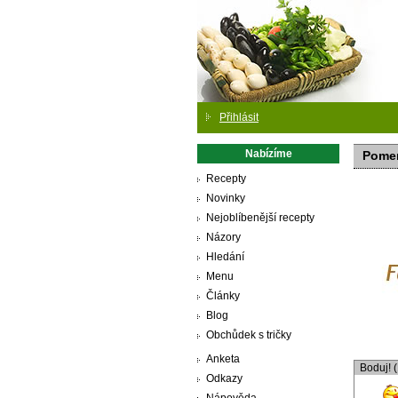
Přihlásit
Nabízíme
Pomer
Recepty
Novinky
Nejoblíbenější recepty
Názory
Hledání
Menu
Články
Blog
Obchůdek s tričky
Anketa
Boduj! 
Odkazy