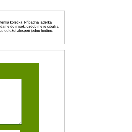
 tenká kolečka. Případná jadérka
ádáme do misek, ozdobíme je cibulí a
ičce odležet alespoň jednu hodinu.