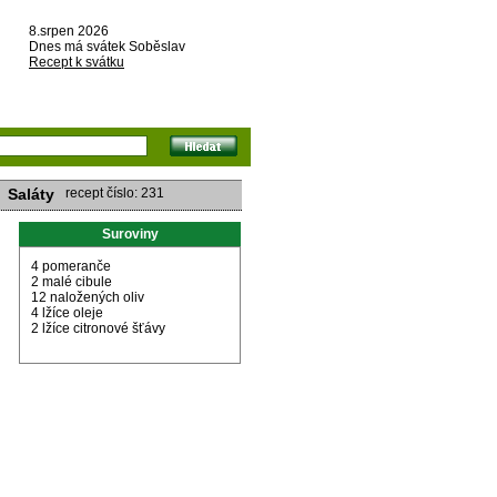
8.srpen 2026
Dnes má svátek Soběslav
Recept k svátku
Saláty
recept číslo: 231
Suroviny
4 pomeranče
2 malé cibule
12 naložených oliv
4 lžíce oleje
2 lžíce citronové šťávy