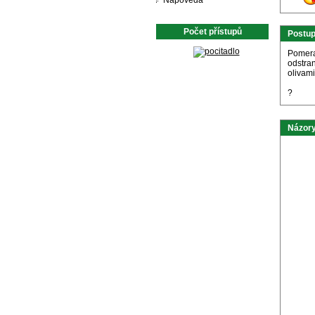
Nápověda
Počet přístupů
Postu
Pomera
odstra
olivami
?
Názory