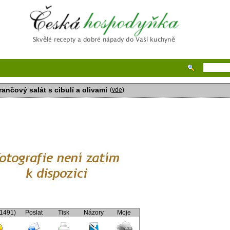
Česká hospodyňka
ančový salát s cibulí a olivami
(
vde
)
(1491)
Poslat
Tisk
Názory
Moje