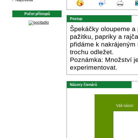
Nápověda
Počet přístupů
Postup
Špekáčky oloupeme a p
pažitku, papriky a raj
přidáme k nakrájeným
trochu odležet.
Poznámka: Množství jed
experimentovat.
Názory čtenárů
Váš názor: