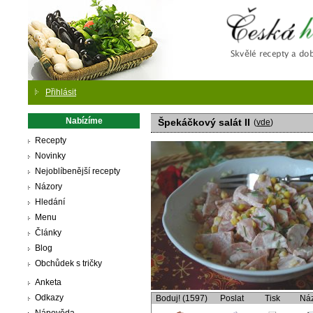
Česká
Přihlásit
Nabízíme
Špekáčkový salát II
(
vde
)
Recepty
Novinky
Nejoblíbenější recepty
Názory
Hledání
Menu
Články
Blog
Obchůdek s tričky
Anketa
Odkazy
Boduj! (1597)
Poslat
Tisk
Ná