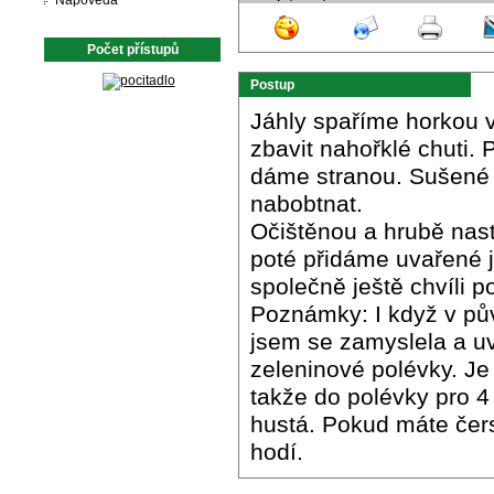
Nápověda
Počet přístupů
Postup
Jáhly spaříme horkou 
zbavit nahořklé chuti.
dáme stranou. Sušené
nabobtnat.
Očištěnou a hrubě nas
poté přidáme uvařené 
společně ještě chvíli 
Poznámky: I když v pův
jsem se zamyslela a uva
zeleninové polévky. Je 
takže do polévky pro 4 o
hustá. Pokud máte čerst
hodí.