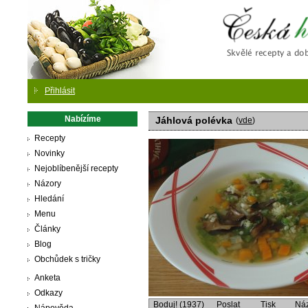
Česká
Přihlásit
Nabízíme
Jáhlová polévka
(
vde
)
Recepty
Novinky
Nejoblíbenější recepty
Názory
Hledání
Menu
Články
Blog
Obchůdek s tričky
Anketa
Odkazy
Boduj! (1937)
Poslat
Tisk
Ná