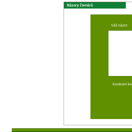
Názory čtenárů
Váš názor:
Kontrolní kó