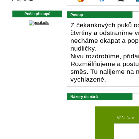
Nápověda
Počet přístupů
Postup
Z čekankových puků ods
čtvrtiny a odstraníme v
necháme okapat a popř
nudličky.
Nivu rozdrobíme, přidá
Rozmělňujeme a postup
směs. Tu nalijeme na 
vychlazené.
Názory čtenárů
Váš názor: