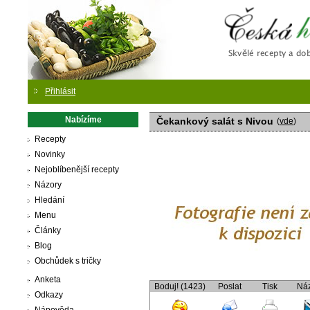
Česká
Přihlásit
Nabízíme
Čekankový salát s Nivou
(
vde
)
Recepty
Novinky
Nejoblíbenější recepty
Názory
Hledání
Menu
Články
Blog
Obchůdek s tričky
Anketa
Boduj! (1423)
Poslat
Tisk
Ná
Odkazy