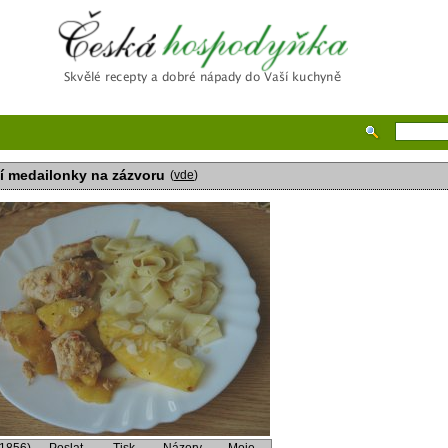
Česká hospodyňka
í medailonky na zázvoru
(
vde
)