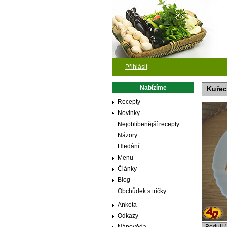
Přihlásit
Nabízíme
Kuřec
Recepty
Novinky
Nejoblíbenější recepty
Názory
Hledání
Menu
Články
Blog
Obchůdek s tričky
Anketa
Odkazy