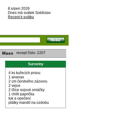
8.srpen 2026
Dnes má svátek Soběslav
Recept k svátku
Maso
recept číslo: 2207
Suroviny
4 ks kuřecích prsou
1 ananas
2 cm čerstvého zázvoru
2 vejce
2 lžíce sojové omáčky
1 chilli paprička
tuk a opečení
plátky mandlí na ozdobu