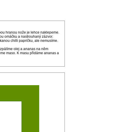
upou hranou nože je lehce naklepeme.
ou omáčku a nastrouhaný zázvor.
anou chilli papričku, ale nemusíme.
rozpálíme olej a ananas na něm
čeme maso. K masu přidáme ananas a