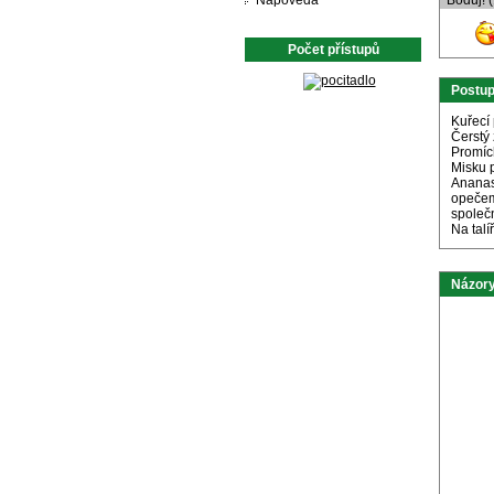
Nápověda
Boduj! 
Počet přístupů
Postu
Kuřecí
Čerstý
Promíc
Misku 
Ananas
opečem
společ
Na talí
Názory