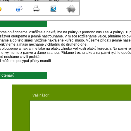
(1856)
Poslat
Tisk
Názory
Moje
p
 prsa opláchneme, osušíme a nakrájíme na plátky (z jednoho kusu asi 4 plátky). T
 zázvor oloupeme a jemně nastrouháme. V misce rozšleháme vejce, přidáme sojov
háme a do této směsi vložíme nakrájené kuřecí maso. Můžeme přidat i jemně nasek
přikryjeme a maso necháme v chladnu do druhého dne.
 oloupeme a nakrájíme také na plátky zhruba velikosti plátků kuřecích. Na pánvi 
e, vyjmeme z pánve a dáme stranou. Přidáme trochu tuku a na pánvi rychle ope
ně necháme chvíli prohřát.
ři můžeme posypat plátky mandlí.
 čtenárů
Váš názor: