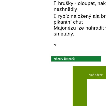
 hrušky - oloupat, na
nezhnědly
 rybíz naložený ala br
pikantní chuť
Majonézu lze nahradit
smetany.
?
Názory čtenárů
Váš názor: