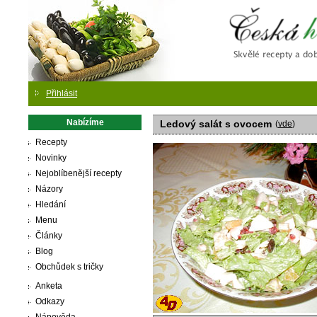
Česká
Přihlásit
Nabízíme
Ledový salát s ovocem
(
vde
)
Recepty
Novinky
Nejoblíbenější recepty
Názory
Hledání
Menu
Články
Blog
Obchůdek s tričky
Anketa
Odkazy