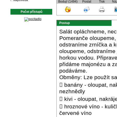
Nápověda
Boduj! (1494)
Poslat
Tisk
Ná
Počet přístupů
Postup
Salát opláchneme, nec
Pomeranče oloupeme, z
odstraníme zrníčka a k
oloupeme, odstraníme 
horkou vodou. Připrav
přidáme majonézu a z
podáváme.
Obměny: Lze použít sa
 banány - oloupat, na
nezhnědly
 kivi - oloupat, nakráj
 hroznové víno - kulič
červené víno