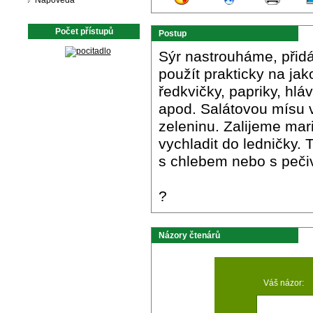
Nápověda
Počet přístupů
Postup
Sýr nastrouháme, přid
použít prakticky na jak
ředkvičky, papriky, hlá
apod. Salátovou mísu
zeleninu. Zalijeme ma
vychladit do ledničky.
s chlebem nebo s peči
?
Názory čtenárů
Váš názor: