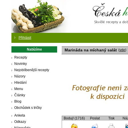
Česká
Přihlásit
Nabízíme
Marináda na míchaný salát
(
vde
)
Recepty
Novinky
Nejoblíbenější recepty
Názory
Hledání
Menu
Články
Blog
Obchůdek s tričky
Anketa
Boduj! (1716)
Poslat
Tisk
Ná
Odkazy