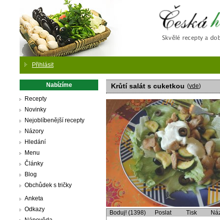
Česká
Přihlásit
Nabízíme
Krůtí salát s cuketkou
(
vde
)
Recepty
Novinky
Nejoblíbenější recepty
Názory
Hledání
Menu
Články
Blog
Obchůdek s tričky
Anketa
Odkazy
Boduj! (1398)
Poslat
Tisk
Ná