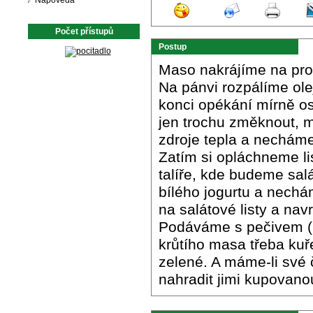
Nápověda
Počet přístupů
Postup
Maso nakrájíme na prou
Na pánvi rozpálíme ol
konci opékání mírně o
jen trochu změknout, m
zdroje tepla a nechám
Zatím si opláchneme li
talíře, kde budeme sal
bílého jogurtu a nech
na salátové listy a nav
Podáváme s pečivem (
krůtího masa třeba kuř
zelené. A máme-li své 
nahradit jimi kupovano