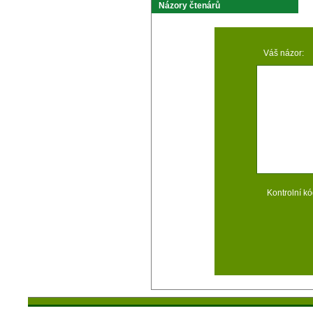
Názory čtenárů
Váš názor:
Kontrolní kó