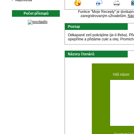
Nápověda
Funkce "Moje Recepty" je dostup
Počet přístupů
zaregistrovaným uživatelům.
Náp
Postup
Odkapané zelí pokrájíme (je-li třeba). P
opepříme a přidáme cukr a olej. Promích
Názory čtenárů
Váš názor: