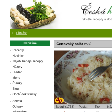
Česká
Přihlásit
Nabízíme
Čertovský salát
(
vde
)
Recepty
Novinky
Nejoblíbenější recepty
Názory
Hledání
Menu
Články
Blog
Obchůdek s tričky
Anketa
Odkazy
Boduj! (1738)
Poslat
Tisk
Ná