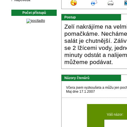
Nápověda
Počet přístupů
Postup
Zelí nakrájíme na velm
pomačkáme. Necháme as
salát je chutnější. Zá
se 2 lžícemi vody, jedn
minuty odstát a nalije
můžeme podávat.
Názory čtenárů
Včera jsem vyzkoušela a můžu jen pochvá
Maj dne 17.1.2007
Váš názor: