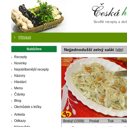
Česká
Přihlásit
Nabízíme
Nejjednodušší zelný salát
(
vde
)
Recepty
Novinky
Nejoblíbenější recepty
Názory
Hledání
Menu
Články
Blog
Obchůdek s tričky
Anketa
Odkazy
Boduj! (1508)
Poslat
Tisk
Ná