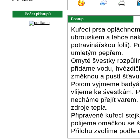
Nápověda
Počet přístupů
Postup
Kuřecí prsa opláchne
ubrouskem a lehce nak
potravinářskou folii).
umletým pepřem.
Omyté švestky rozpůlí
přidáme vodu, hvězdič
změknou a pustí šťávu.
Potom vyjmeme badyán
vlijeme ke švestkám. 
necháme přejít varem
zdroje tepla.
Připravené kuřecí stejk
polijeme omáčkou se š
Přílohu zvolíme podle c