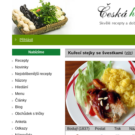
Česká
Přihlásit
Nabízíme
Kuřecí stejky se švestkami
(
vde
)
Recepty
Novinky
Nejoblíbenější recepty
Názory
Hledání
Menu
Články
Blog
Obchůdek s tričky
Anketa
Odkazy
Boduj! (1837)
Poslat
Tisk
Ná