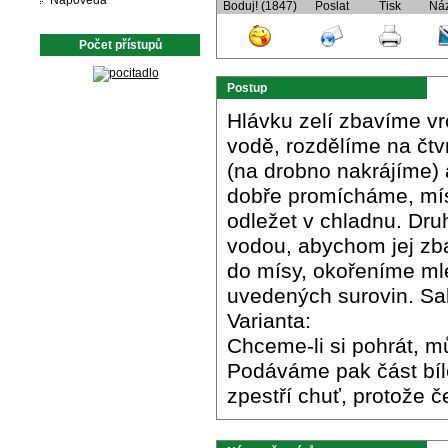
Nápověda
Boduj! (1847)
Poslat
Tisk
Ná
Počet přístupů
Postup
Hlávku zelí zbavíme vr
vodě, rozdělíme na čt
(na drobno nakrájíme) 
dobře promícháme, mís
odležet v chladnu. Dru
vodou, abychom jej zba
do mísy, okořeníme ml
uvedených surovin. S
Varianta:
Chceme-li si pohrát, m
Podáváme pak část bílé
zpestří chuť, protože č