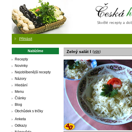
Česká
Přihlásit
Nabízíme
Zelný salát I
(
vde
)
Recepty
Novinky
Nejoblíbenější recepty
Názory
Hledání
Menu
Články
Blog
Obchůdek s tričky
Anketa
Odkazy