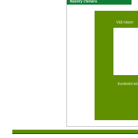
Názory čtenárů
Váš názor:
Kontrolní kó