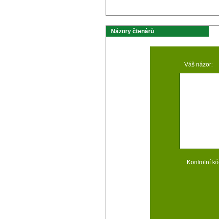
Názory čtenárů
Váš názor:
Kontrolní kó