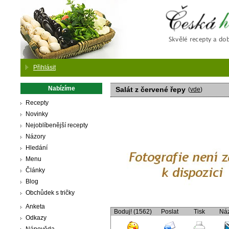
Česká
Přihlásit
Nabízíme
Salát z červené řepy
(
vde
)
Recepty
Novinky
Nejoblíbenější recepty
Názory
Hledání
Menu
Články
Blog
Obchůdek s tričky
Anketa
Boduj! (1562)
Poslat
Tisk
Ná
Odkazy