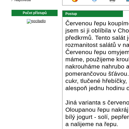
Nápověda
Počet přístupů
Postup
Červenou řepu koupíme
jsem si ji oblíbila v C
předkrmů. Tento salát 
rozmanitost salátů v 
Červenou řepu omyjem
máme, použijeme krouh
nakrouháme nahrubo a 
pomerančovou šťávou. Z
cukr, tlučené hřebíčky
alespoň jednu hodinu o
Jiná varianta s červen
Oloupanou řepu nakráj
bílý jogurt - solí, pep
a nalijeme na řepu.