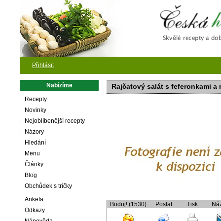
Česká
Přihlásit
Nabízíme
Rajčatový salát s feferonkami a r
Recepty
Novinky
Nejoblíbenější recepty
Názory
Hledání
Menu
Články
Blog
Obchůdek s tričky
Anketa
Boduj! (1530)
Poslat
Tisk
Ná
Odkazy