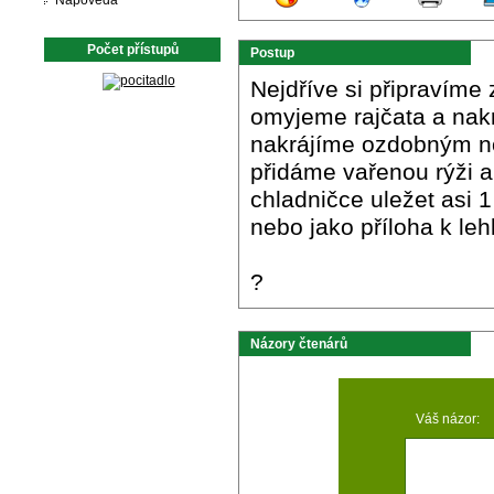
Nápověda
Počet přístupů
Postup
Nejdříve si připravíme
omyjeme rajčata a nak
nakrájíme ozdobným no
přidáme vařenou rýži a
chladničce uležet asi 1
nebo jako příloha k leh
?
Názory čtenárů
Váš názor: