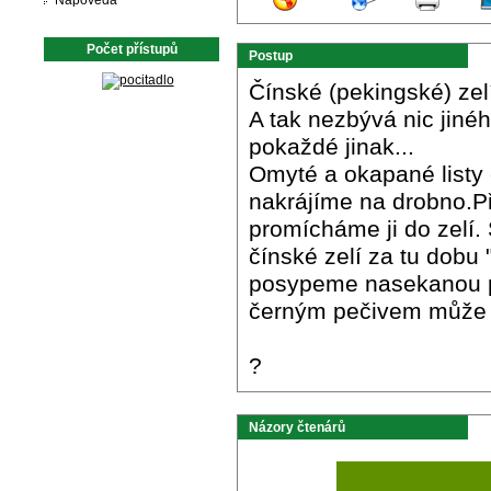
Nápověda
Počet přístupů
Postup
Čínské (pekingské) zelí
A tak nezbývá nic jiného
pokaždé jinak...
Omyté a okapané listy 
nakrájíme na drobno.Př
promícháme ji do zelí.
čínské zelí za tu dobu 
posypeme nasekanou paž
černým pečivem může sl
?
Názory čtenárů