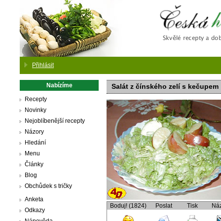
Česká
Přihlásit
Nabízíme
Salát z čínského zelí s kečupem
Recepty
Novinky
Nejoblíbenější recepty
Názory
Hledání
Menu
Články
Blog
Obchůdek s tričky
Anketa
Boduj! (1824)
Poslat
Tisk
Ná
Odkazy